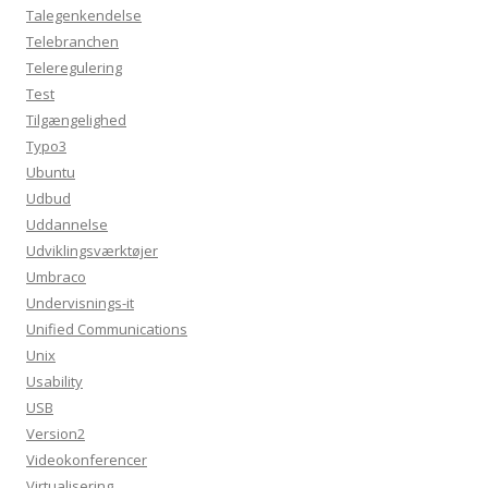
Talegenkendelse
Telebranchen
Teleregulering
Test
Tilgængelighed
Typo3
Ubuntu
Udbud
Uddannelse
Udviklingsværktøjer
Umbraco
Undervisnings-it
Unified Communications
Unix
Usability
USB
Version2
Videokonferencer
Virtualisering