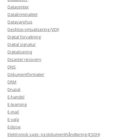
Datacenter
Datakriminalitet
Datavarehus
Desktop-virtualisering (VDI)
Digital forvaltning
Digital signatur
Digitalisering
Disaster recovery
DNS
Dokumentformater
DRM
Drupal
E-handel
E-learning
E-mail
E-valg
Eclipse
Elektronisk sags- og dokumenthåndtering (ESDH)