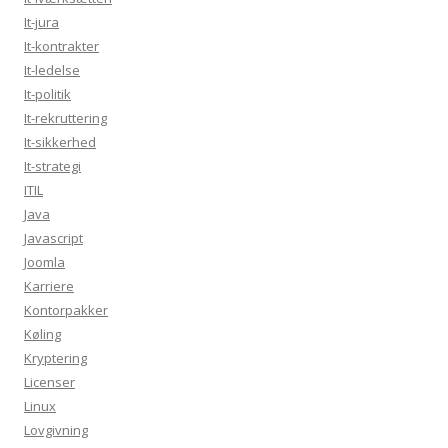
It-jura
It-kontrakter
It-ledelse
It-politik
It-rekruttering
It-sikkerhed
It-strategi
ITIL
Java
Javascript
Joomla
Karriere
Kontorpakker
Køling
Kryptering
Licenser
Linux
Lovgivning