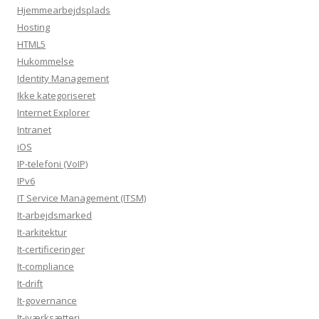
Hjemmearbejdsplads
Hosting
HTML5
Hukommelse
Identity Management
Ikke kategoriseret
Internet Explorer
Intranet
iOS
IP-telefoni (VoIP)
IPv6
IT Service Management (ITSM)
It-arbejdsmarked
It-arkitektur
It-certificeringer
It-compliance
It-drift
It-governance
It-iværksætteri