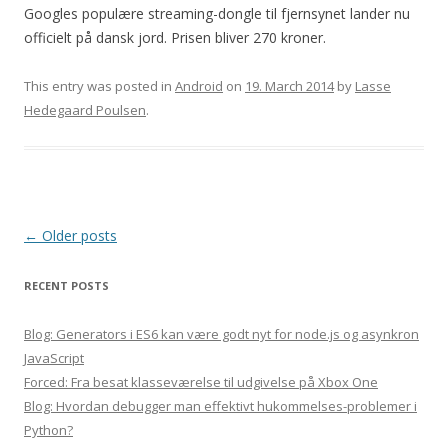
Googles populære streaming-dongle til fjernsynet lander nu
officielt på dansk jord. Prisen bliver 270 kroner.
This entry was posted in
Android
on
19. March 2014
by
Lasse
Hedegaard Poulsen
.
Post
←
Older posts
navigation
RECENT POSTS
Blog: Generators i ES6 kan være godt nyt for node.js og asynkron
JavaScript
Forced: Fra besat klasseværelse til udgivelse på Xbox One
Blog: Hvordan debugger man effektivt hukommelses-problemer i
Python?