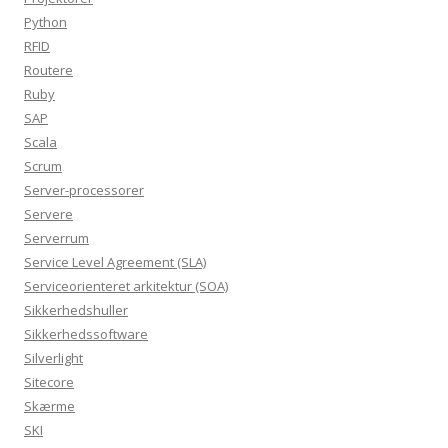
Python
RFID
Routere
Ruby
SAP
Scala
Scrum
Server-processorer
Servere
Serverrum
Service Level Agreement (SLA)
Serviceorienteret arkitektur (SOA)
Sikkerhedshuller
Sikkerhedssoftware
Silverlight
Sitecore
Skærme
SKI