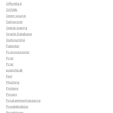
Offentlig it
OOXML
Open source
Ophavsret
Optisk lagring
Oracle Database
Outsourcing
Patenter
Pc-processorer
Pc'er
Pc'er
pcworld.dk
Perl
Phishing
Printere
Privacy
Programmeringssprog
Projektledelse
Projektorer