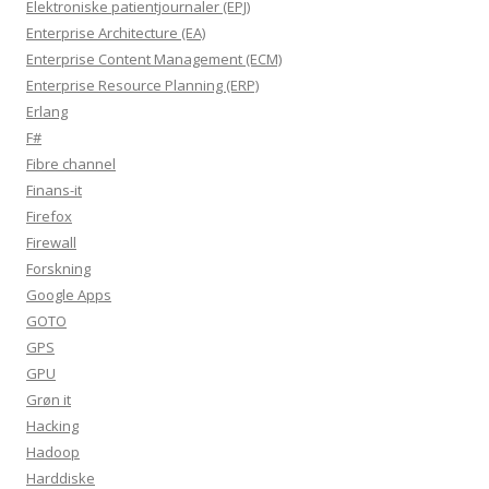
Elektroniske patientjournaler (EPJ)
Enterprise Architecture (EA)
Enterprise Content Management (ECM)
Enterprise Resource Planning (ERP)
Erlang
F#
Fibre channel
Finans-it
Firefox
Firewall
Forskning
Google Apps
GOTO
GPS
GPU
Grøn it
Hacking
Hadoop
Harddiske