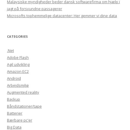
Malaysiske myndigheder beder dansk softwarefirma om hjælp i
jagt på forsvundne passagerer
Microsofts tophemmelige datacenter: Her gemmer vi dine data
CATEGORIES
.Net
Adobe Flash
Agil udvikling
Amazon EC2
Android
Arbejdsmiljø
Augmented reality
Backup
Båndstationer/tape
Batterier
Bærbare pc'er
Big Data