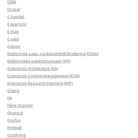
DRM
Drupal
E-handel
E-learning
E-mail
E-valg
Eclipse
Elektronisk sags- og dokumenthåndtering (ESDH)
Elektroniske patientjournaler (EPJ)
Enterprise Architecture (EA)
Enterprise Content Management (ECM)
Enterprise Resource Planning (ERP)
Erlang
F#
Fibre channel
Finans-it
Firefox
Firewall
Forskning