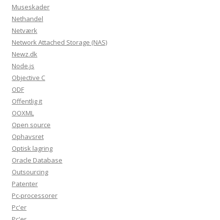
Museskader
Nethandel
Netværk
Network Attached Storage (NAS)
Newz.dk
Node.js
Objective C
ODF
Offentlig it
OOXML
Open source
Ophavsret
Optisk lagring
Oracle Database
Outsourcing
Patenter
Pc-processorer
Pc'er
Pc'er