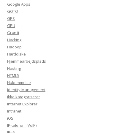
Google Apps
GOTO
GPS
GPU
Grøn it
Hacking
Hadoop
Harddiske
Hjemmearbejdsplads
Hosting
HTML5
Hukommelse
Identity Management
Ikke kategoriseret
Internet Explorer
Intranet
iOS
IP-telefoni (VoIP)
IPv6