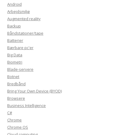
Android
Arbejdsmiljø
Augmented reality
Backup
Båndstationer/tape
Batterier
Bærbare pc'er
Big Data
Biometri
Blade-servere
Botnet
Bredbånd
Bring Your Own Device (BYOD)
Browsere
Business Intelligence
C#
Chrome
Chrome OS
Cloud computing