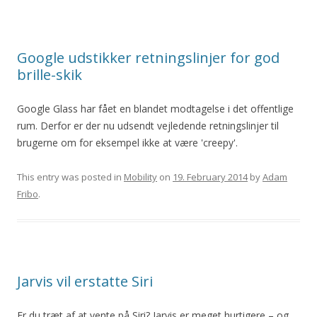
Google udstikker retningslinjer for god
brille-skik
Google Glass har fået en blandet modtagelse i det offentlige
rum. Derfor er der nu udsendt vejledende retningslinjer til
brugerne om for eksempel ikke at være 'creepy'.
This entry was posted in
Mobility
on
19. February 2014
by
Adam
Fribo
.
Jarvis vil erstatte Siri
Er du træt af at vente på Siri? Jarvis er meget hurtigere – og