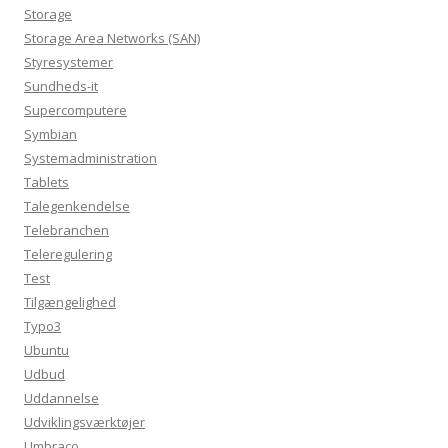
Storage
Storage Area Networks (SAN)
Styresystemer
Sundheds-it
Supercomputere
Symbian
Systemadministration
Tablets
Talegenkendelse
Telebranchen
Teleregulering
Test
Tilgængelighed
Typo3
Ubuntu
Udbud
Uddannelse
Udviklingsværktøjer
Umbraco