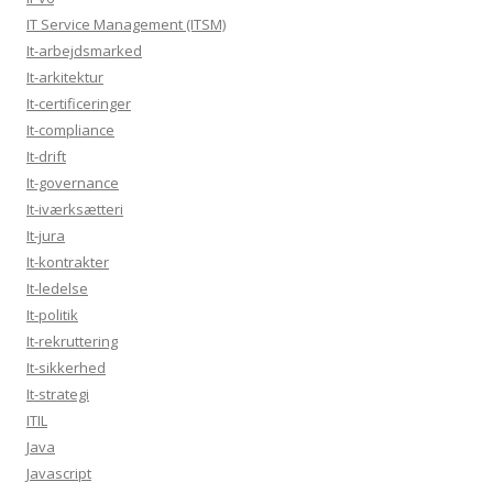
IT Service Management (ITSM)
It-arbejdsmarked
It-arkitektur
It-certificeringer
It-compliance
It-drift
It-governance
It-iværksætteri
It-jura
It-kontrakter
It-ledelse
It-politik
It-rekruttering
It-sikkerhed
It-strategi
ITIL
Java
Javascript