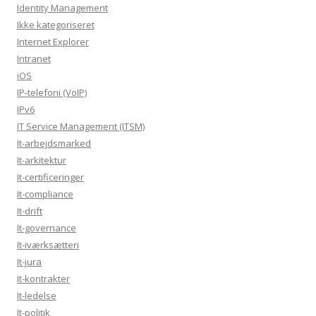
Identity Management
Ikke kategoriseret
Internet Explorer
Intranet
iOS
IP-telefoni (VoIP)
IPv6
IT Service Management (ITSM)
It-arbejdsmarked
It-arkitektur
It-certificeringer
It-compliance
It-drift
It-governance
It-iværksætteri
It-jura
It-kontrakter
It-ledelse
It-politik