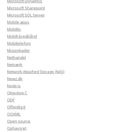
Microsoft Dynamics
Microsoft Sharepoint
Microsoft SQL Server
Mobile apps
Mobility
Mobilt bredbånd
Mobiltelefoni
Museskader
Nethandel
Netværk
Network Attached Storage (NAS)
Newz.dk
Node.js
Objective C
ODF
Offentlig it
OOXML
Open source
Ophavsret