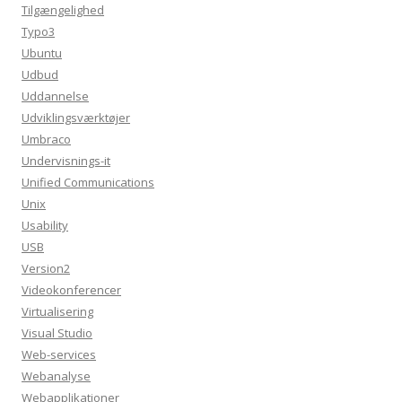
Tilgængelighed
Typo3
Ubuntu
Udbud
Uddannelse
Udviklingsværktøjer
Umbraco
Undervisnings-it
Unified Communications
Unix
Usability
USB
Version2
Videokonferencer
Virtualisering
Visual Studio
Web-services
Webanalyse
Webapplikationer