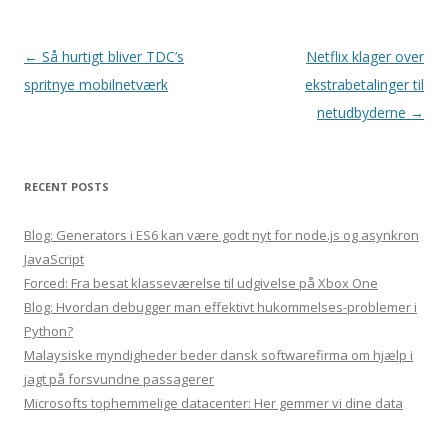
Post
←
Så hurtigt bliver TDC’s
Netflix klager over
navigation
spritnye mobilnetværk
ekstrabetalinger til
netudbyderne
→
RECENT POSTS
Blog: Generators i ES6 kan være godt nyt for node.js og asynkron
JavaScript
Forced: Fra besat klasseværelse til udgivelse på Xbox One
Blog: Hvordan debugger man effektivt hukommelses-problemer i
Python?
Malaysiske myndigheder beder dansk softwarefirma om hjælp i
jagt på forsvundne passagerer
Microsofts tophemmelige datacenter: Her gemmer vi dine data