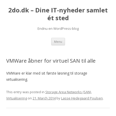
2do.dk – Dine IT-nyheder samlet
ét sted
Endnu en WordPress-blog
Skip
Menu
to
content
VMWare åbner for virtuel SAN til alle
VMWare er klar med sit første løsning til storage
virtualisering.
This entry was posted in
Storage Area Networks (SAN)
,
Virtualisering
on
21. March 2014
by
Lasse Hedegaard Poulsen
.