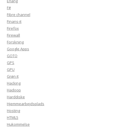
Erlang
F#
Fibre channel
Finans-it
Firefox
Firewall
Forskning
Google Apps
GOTO
GPS
GPU
Grøn it
Hacking
Hadoop
Harddiske
Hjemmearbejdsplads
Hosting
HTML5
Hukommelse