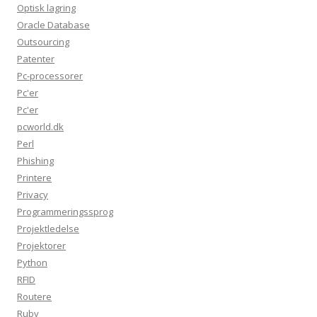
Optisk lagring
Oracle Database
Outsourcing
Patenter
Pc-processorer
Pc'er
Pc'er
pcworld.dk
Perl
Phishing
Printere
Privacy
Programmeringssprog
Projektledelse
Projektorer
Python
RFID
Routere
Ruby