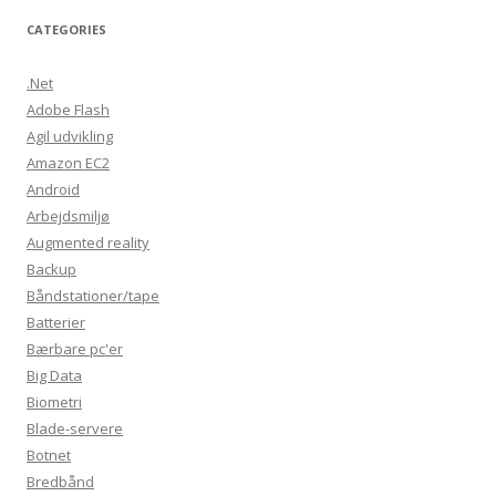
CATEGORIES
.Net
Adobe Flash
Agil udvikling
Amazon EC2
Android
Arbejdsmiljø
Augmented reality
Backup
Båndstationer/tape
Batterier
Bærbare pc'er
Big Data
Biometri
Blade-servere
Botnet
Bredbånd