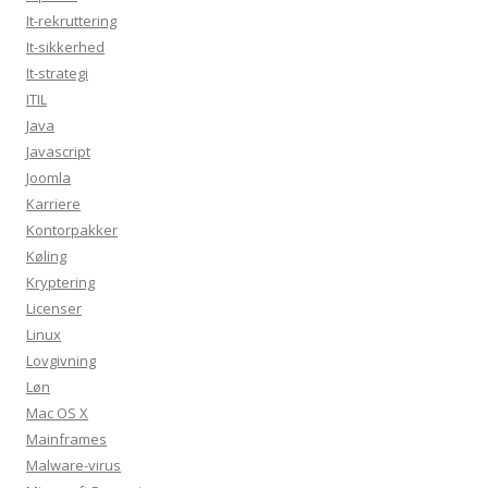
It-rekruttering
It-sikkerhed
It-strategi
ITIL
Java
Javascript
Joomla
Karriere
Kontorpakker
Køling
Kryptering
Licenser
Linux
Lovgivning
Løn
Mac OS X
Mainframes
Malware-virus