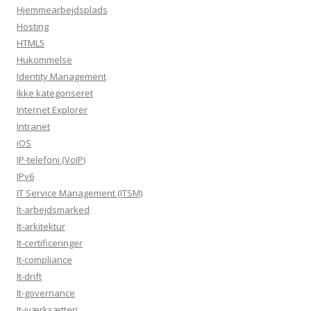
Hjemmearbejdsplads
Hosting
HTML5
Hukommelse
Identity Management
Ikke kategoriseret
Internet Explorer
Intranet
iOS
IP-telefoni (VoIP)
IPv6
IT Service Management (ITSM)
It-arbejdsmarked
It-arkitektur
It-certificeringer
It-compliance
It-drift
It-governance
It-iværksætteri