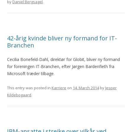
by
Daniel Bergsagel
.
42-årig kvinde bliver ny formand for IT-
Branchen
Cecilia Bonefeld-Dahl, direktør for Globit, bliver ny formand
for foreningen IT-Branchen, efter Jørgen Bardenfleth fra
Microsoft træder tilbage.
This entry was posted in
Karriere
on
14. March 2014
by
Jesper
Kildebogaard
.
IBM-ansatte i strejke over vilkår ved