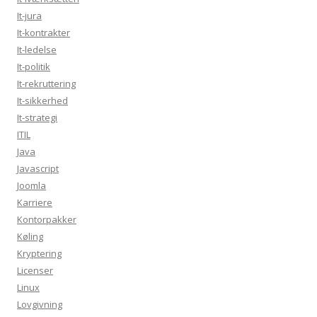
It-jura
It-kontrakter
It-ledelse
It-politik
It-rekruttering
It-sikkerhed
It-strategi
ITIL
Java
Javascript
Joomla
Karriere
Kontorpakker
Køling
Kryptering
Licenser
Linux
Lovgivning