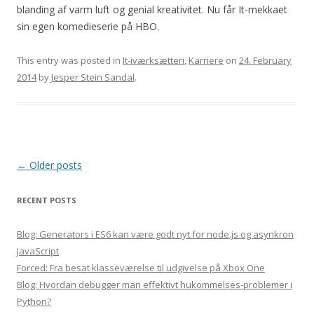
blanding af varm luft og genial kreativitet. Nu får It-mekkaet
sin egen komedieserie på HBO.
This entry was posted in
It-iværksætteri
,
Karriere
on
24. February
2014
by
Jesper Stein Sandal
.
Post
←
Older posts
navigation
RECENT POSTS
Blog: Generators i ES6 kan være godt nyt for node.js og asynkron
JavaScript
Forced: Fra besat klasseværelse til udgivelse på Xbox One
Blog: Hvordan debugger man effektivt hukommelses-problemer i
Python?