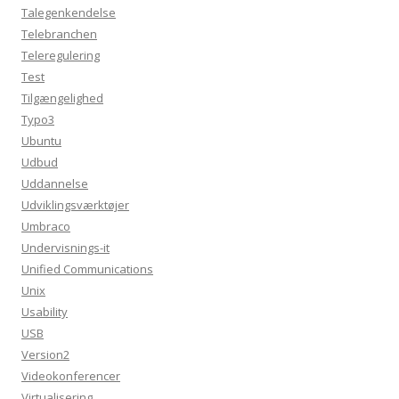
Talegenkendelse
Telebranchen
Teleregulering
Test
Tilgængelighed
Typo3
Ubuntu
Udbud
Uddannelse
Udviklingsværktøjer
Umbraco
Undervisnings-it
Unified Communications
Unix
Usability
USB
Version2
Videokonferencer
Virtualisering