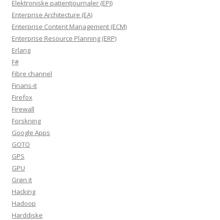
Elektroniske patientjournaler (EPJ)
Enterprise Architecture (EA)
Enterprise Content Management (ECM)
Enterprise Resource Planning (ERP)
Erlang
F#
Fibre channel
Finans-it
Firefox
Firewall
Forskning
Google Apps
GOTO
GPS
GPU
Grøn it
Hacking
Hadoop
Harddiske