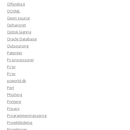
Offentlig it
OOXML
Open source
Ophavsret
Optisk lagring
Oracle Database
Outsourcing
Patenter
Pc-processorer
Pc'er
Pc'er
pcworld.dk
Perl
Phishing
Printere
Privacy
Programmeringssprog
Projektledelse
Projektorer