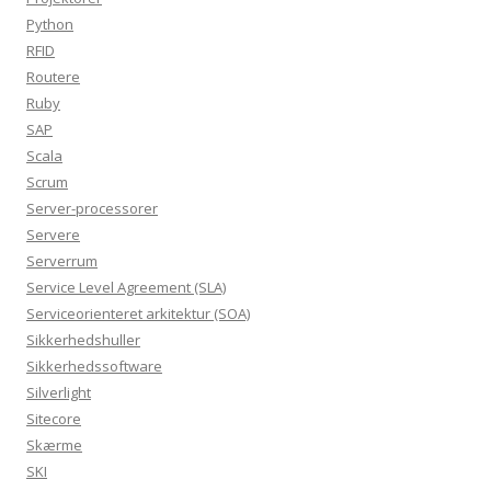
Python
RFID
Routere
Ruby
SAP
Scala
Scrum
Server-processorer
Servere
Serverrum
Service Level Agreement (SLA)
Serviceorienteret arkitektur (SOA)
Sikkerhedshuller
Sikkerhedssoftware
Silverlight
Sitecore
Skærme
SKI