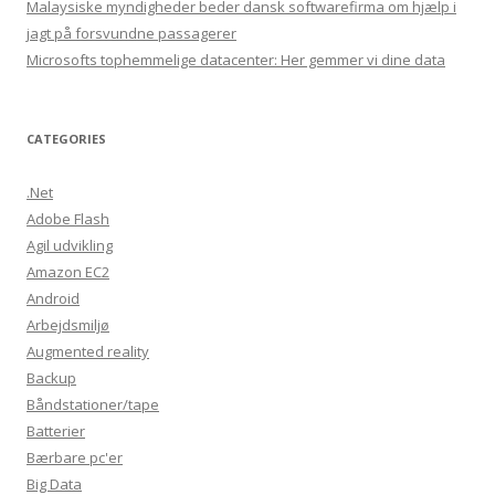
Malaysiske myndigheder beder dansk softwarefirma om hjælp i
jagt på forsvundne passagerer
Microsofts tophemmelige datacenter: Her gemmer vi dine data
CATEGORIES
.Net
Adobe Flash
Agil udvikling
Amazon EC2
Android
Arbejdsmiljø
Augmented reality
Backup
Båndstationer/tape
Batterier
Bærbare pc'er
Big Data