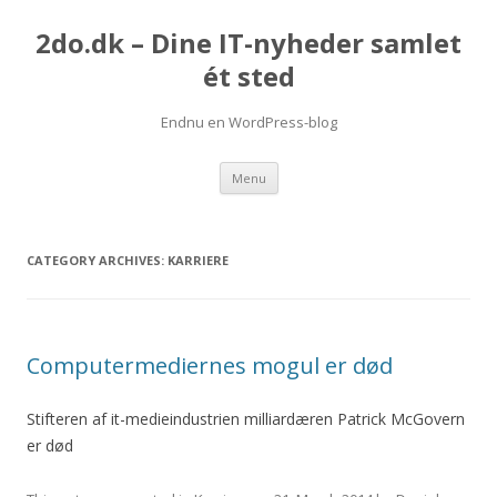
2do.dk – Dine IT-nyheder samlet
ét sted
Endnu en WordPress-blog
Skip
Menu
to
content
CATEGORY ARCHIVES:
KARRIERE
Computermediernes mogul er død
Stifteren af it-medieindustrien milliardæren Patrick McGovern
er død