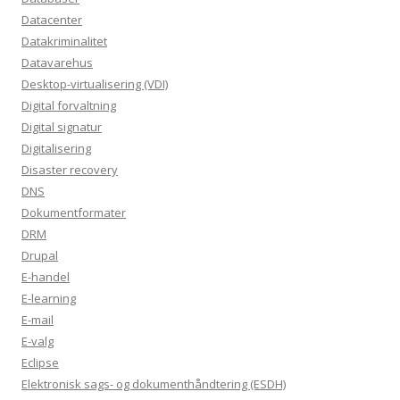
Datacenter
Datakriminalitet
Datavarehus
Desktop-virtualisering (VDI)
Digital forvaltning
Digital signatur
Digitalisering
Disaster recovery
DNS
Dokumentformater
DRM
Drupal
E-handel
E-learning
E-mail
E-valg
Eclipse
Elektronisk sags- og dokumenthåndtering (ESDH)