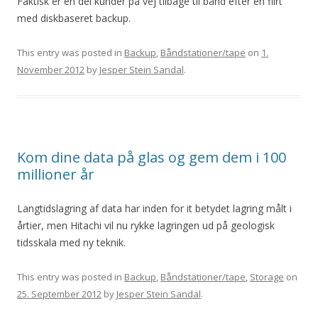
Faktisk er en del kunder på vej tilbage til bånd efter en flirt
med diskbaseret backup.
This entry was posted in
Backup
,
Båndstationer/tape
on
1.
November 2012
by
Jesper Stein Sandal
.
Kom dine data på glas og gem dem i 100
millioner år
Langtidslagring af data har inden for it betydet lagring målt i
årtier, men Hitachi vil nu rykke lagringen ud på geologisk
tidsskala med ny teknik.
This entry was posted in
Backup
,
Båndstationer/tape
,
Storage
on
25. September 2012
by
Jesper Stein Sandal
.