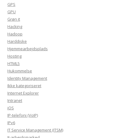
GPS
GPU
Grøn it
Hacking
Hadoop
Harddiske
Hjemmearbejdsplads
Hosting
HTML5
Hukommelse
Identity Management
Ikke kategoriseret
Internet Explorer
Intranet
iOS
IP-telefoni (VoIP)
IPv6
IT Service Management (ITSM)
It-arbejdsmarked