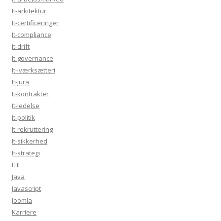
It-arkitektur
It-certificeringer
It-compliance
It-drift
It-governance
It-iværksætteri
It-jura
It-kontrakter
It-ledelse
It-politik
It-rekruttering
It-sikkerhed
It-strategi
ITIL
Java
Javascript
Joomla
Karriere