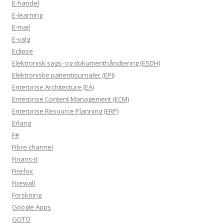
E-handel
E-learning
E-mail
E-valg
Eclipse
Elektronisk sags- og dokumenthåndtering (ESDH)
Elektroniske patientjournaler (EPJ)
Enterprise Architecture (EA)
Enterprise Content Management (ECM)
Enterprise Resource Planning (ERP)
Erlang
F#
Fibre channel
Finans-it
Firefox
Firewall
Forskning
Google Apps
GOTO