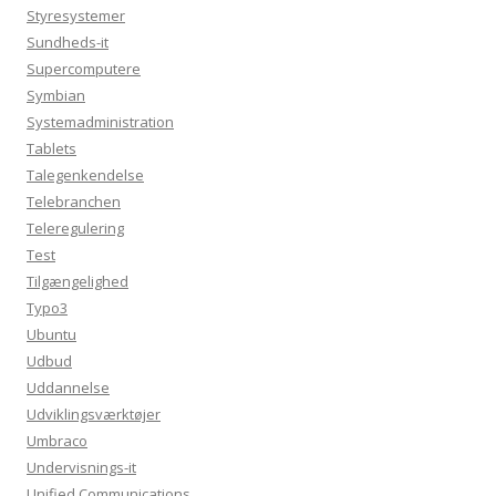
Styresystemer
Sundheds-it
Supercomputere
Symbian
Systemadministration
Tablets
Talegenkendelse
Telebranchen
Teleregulering
Test
Tilgængelighed
Typo3
Ubuntu
Udbud
Uddannelse
Udviklingsværktøjer
Umbraco
Undervisnings-it
Unified Communications