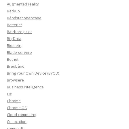
Augmented reality
Backup
Båndstationer/tape
Batterier
Bærbare pc'er
Big Data
Biometri
Blade-servere
Botnet
Bredbånd
Bring Your Own Device (BYOD)
Browsere
Business Intelligence
C#
Chrome
Chrome OS
Cloud computing
Co-location
comon.dk