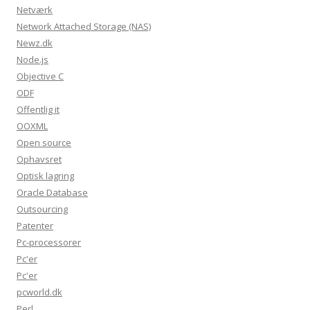
Netværk
Network Attached Storage (NAS)
Newz.dk
Node.js
Objective C
ODF
Offentlig it
OOXML
Open source
Ophavsret
Optisk lagring
Oracle Database
Outsourcing
Patenter
Pc-processorer
Pc'er
Pc'er
pcworld.dk
Perl