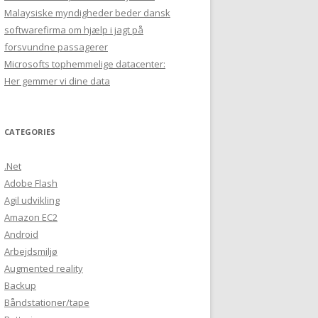
Malaysiske myndigheder beder dansk
softwarefirma om hjælp i jagt på
forsvundne passagerer
Microsofts tophemmelige datacenter:
Her gemmer vi dine data
CATEGORIES
.Net
Adobe Flash
Agil udvikling
Amazon EC2
Android
Arbejdsmiljø
Augmented reality
Backup
Båndstationer/tape