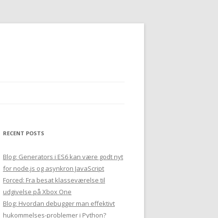
RECENT POSTS
Blog: Generators i ES6 kan være godt nyt
for node.js og asynkron JavaScript
Forced: Fra besat klasseværelse til
udgivelse på Xbox One
Blog: Hvordan debugger man effektivt
hukommelses-problemer i Python?