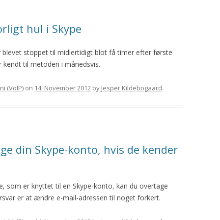
rligt hul i Skype
blevet stoppet til midlertidigt blot få timer efter første
r kendt til metoden i månedsvis.
ni (VoIP)
on
14. November 2012
by
Jesper Kildebogaard
.
age din Skype-konto, hvis de kender
, som er knyttet til en Skype-konto, kan du overtage
var er at ændre e-mail-adressen til noget forkert.