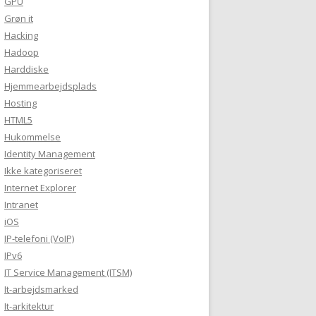
GPU
Grøn it
Hacking
Hadoop
Harddiske
Hjemmearbejdsplads
Hosting
HTML5
Hukommelse
Identity Management
Ikke kategoriseret
Internet Explorer
Intranet
iOS
IP-telefoni (VoIP)
IPv6
IT Service Management (ITSM)
It-arbejdsmarked
It-arkitektur