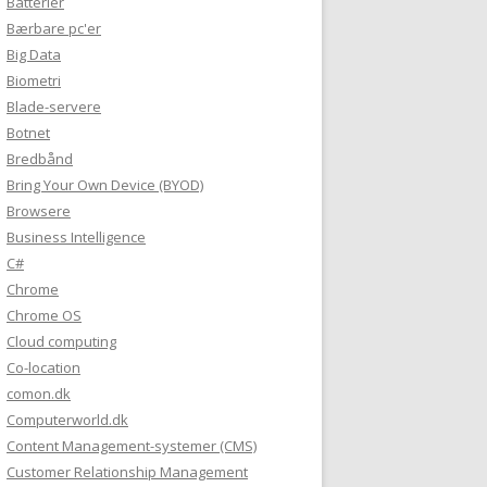
Batterier
Bærbare pc'er
Big Data
Biometri
Blade-servere
Botnet
Bredbånd
Bring Your Own Device (BYOD)
Browsere
Business Intelligence
C#
Chrome
Chrome OS
Cloud computing
Co-location
comon.dk
Computerworld.dk
Content Management-systemer (CMS)
Customer Relationship Management