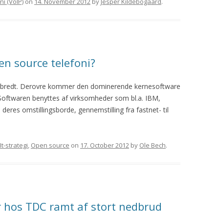
ni (VoIP)
on
14. November 2012
by
Jesper Kildebogaard
.
en source telefoni?
udbredt. Derovre kommer den dominerende kernesoftware
 Softwaren benyttes af virksomheder som bl.a. IBM,
eres omstillingsborde, gennemstilling fra fastnet- til
It-strategi
,
Open source
on
17. October 2012
by
Ole Bech
.
r hos TDC ramt af stort nedbrud