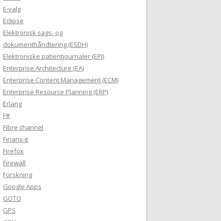
E-valg
Eclipse
Elektronisk sags- og
dokumenthåndtering (ESDH)
Elektroniske patientjournaler (EPJ)
Enterprise Architecture (EA)
Enterprise Content Management (ECM)
Enterprise Resource Planning (ERP)
Erlang
F#
Fibre channel
Finans-it
Firefox
Firewall
Forskning
Google Apps
GOTO
GPS