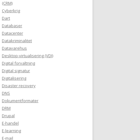
(CRM)
Cyberkrig
Dart
Databaser
Datacenter
Datakriminalitet
Datavarehus
Desktop-virtualisering (VDI)
Digital forvaltning
Digital signatur
Digitalisering
Disaster recovery
DNS
Dokumentformater
DRM
Drupal
E-handel
E-learning
E-mail