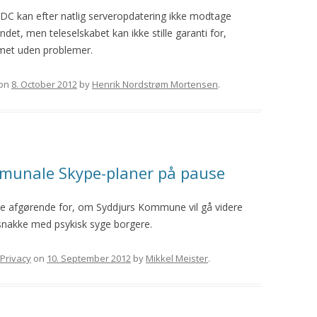
DC kan efter natlig serveropdatering ikke modtage
ndet, men teleselskabet kan ikke stille garanti for,
met uden problemer.
on
8. October 2012
by
Henrik Nordstrøm Mortensen
.
mmunale Skype-planer på pause
live afgørende for, om Syddjurs Kommune vil gå videre
snakke med psykisk syge borgere.
Privacy
on
10. September 2012
by
Mikkel Meister
.