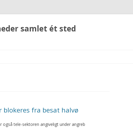
heder samlet ét sted
Skip
to
content
 blokeres fra besat halvø
er også tele-sektoren angiveligt under angreb