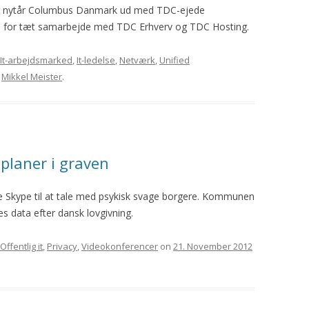
ter nytår Columbus Danmark ud med TDC-ejede
tå for tæt samarbejde med TDC Erhverv og TDC Hosting.
It-arbejdsmarked
,
It-ledelse
,
Netværk
,
Unified
y
Mikkel Meister
.
laner i graven
 Skype til at tale med psykisk svage borgere. Kommunen
es data efter dansk lovgivning.
Offentlig it
,
Privacy
,
Videokonferencer
on
21. November 2012