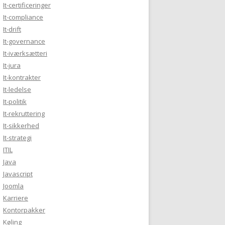
It-certificeringer
It-compliance
It-drift
It-governance
It-iværksætteri
It-jura
It-kontrakter
It-ledelse
It-politik
It-rekruttering
It-sikkerhed
It-strategi
ITIL
Java
Javascript
Joomla
Karriere
Kontorpakker
Køling