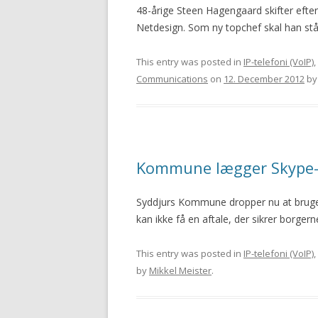
48-årige Steen Hagengaard skifter ef
Netdesign. Som ny topchef skal han s
This entry was posted in
IP-telefoni (VoIP)
,
Communications
on
12. December 2012
b
Kommune lægger Skype-p
Syddjurs Kommune dropper nu at bruge
kan ikke få en aftale, der sikrer borgern
This entry was posted in
IP-telefoni (VoIP)
,
by
Mikkel Meister
.