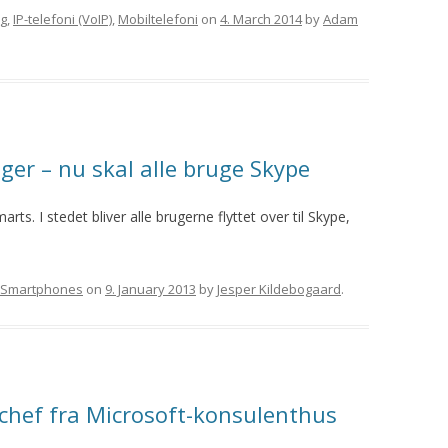
ng
,
IP-telefoni (VoIP)
,
Mobiltelefoni
on
4. March 2014
by
Adam
ger – nu skal alle bruge Skype
rts. I stedet bliver alle brugerne flyttet over til Skype,
Smartphones
on
9. January 2013
by
Jesper Kildebogaard
.
chef fra Microsoft-konsulenthus