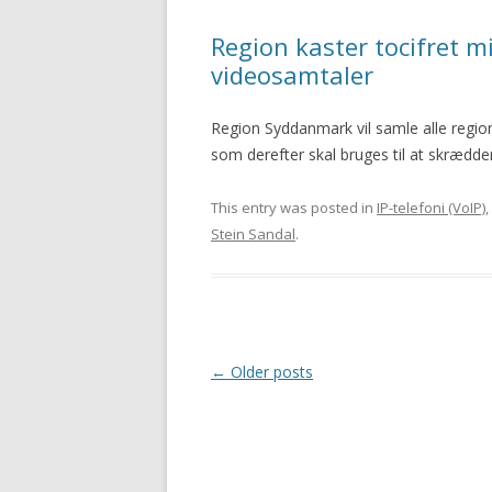
Region kaster tocifret mi
videosamtaler
Region Syddanmark vil samle alle region
som derefter skal bruges til at skrædders
This entry was posted in
IP-telefoni (VoIP)
,
Stein Sandal
.
Post
←
Older posts
navigation